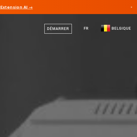
Extension AI →
×
Néerlandais
Canada
Allemand
FR
BELGIQUE
DÉMARRER
Allemagne
Français
Liechtenstein
Anglais
Norvège
Japon
Bulgarie
Croatie
Lituanie
Monténégro