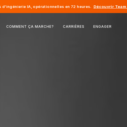
d’ingénierie IA, opérationnelles en 72 heures.
Découvrir Team 
Belgique
COMMENT ÇA MARCHE?
CARRIÈRES
ENGAGER
France
Irlande
Pays-Bas
Suisse
États-Unis
Bosnie-Herzégovine
Estonie
Lettonie
Moldavie