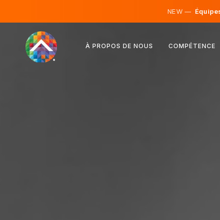
NEW —
Équipes 
Autriche
À PROPOS DE NOUS
COMPÉTENCE
Finlande
Islande
Luxembourg
Suède
Royaume-Uni
Albanie
Tchéquie
Hongrie
Macédoine du Nord