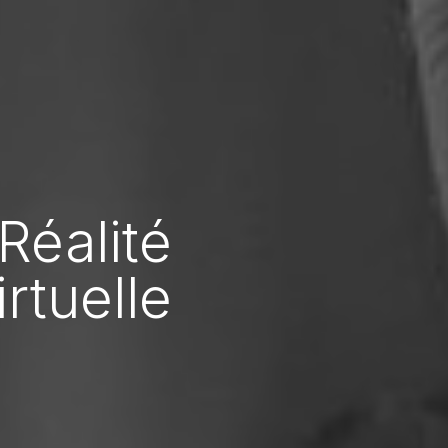
éalité
rtuelle