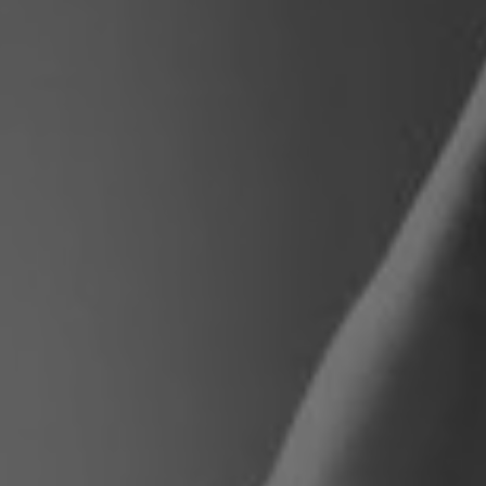
Pologne
Slovénie
Viêt Nam