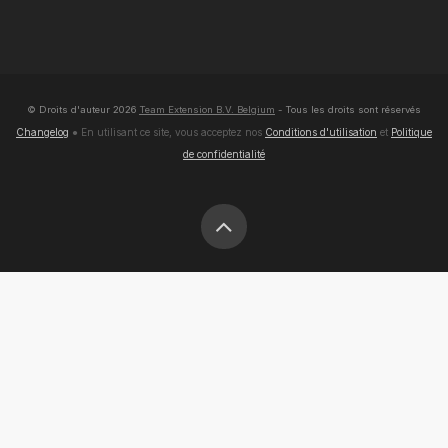
© Droits d'auteur
2026
Team Extension B.V. Belgium
- Tous les droits sont réservés
Changelog
● En utilisant ce site, vous acceptez nos
Conditions d'utilisation
et
Politique
de confidentialité