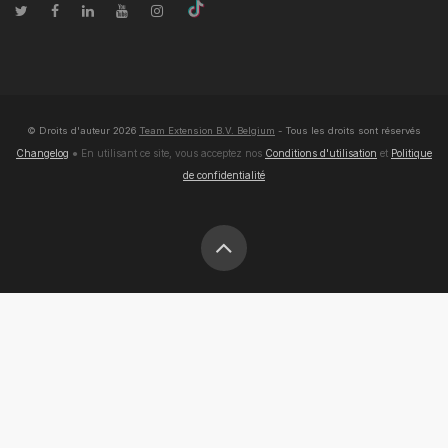
© Droits d'auteur
2026
Team Extension B.V. Belgium
- Tous les droits sont réservés
Changelog
● En utilisant ce site, vous acceptez nos
Conditions d'utilisation
et
Politique
de confidentialité