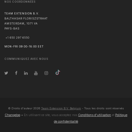
NOS COORDONNÉES
TEAM EXTENSION B.V.
BALTHASAR FLORISZSTRAAT
AMSTERDAM
,
1071 VA
PAYS-BAS
+1 650 297 6550
MON-FRI 09:00-18:00 EET
COMMUNIQUEZ AVEC NOUS
© Droits d'auteur
2026
Team Extension B.V. Belgium
- Tous les droits sont réservés
Changelog
● En utilisant ce site, vous acceptez nos
Conditions d'utilisation
et
Politique
de confidentialité