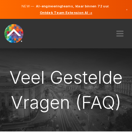
NEW —
AI-engineeringteams, klaar binnen 72 uur.
×
Ontdek Team Extension AI →
Nederla
Duits
Frans
Engels
OVER ONS
EXPERTISE
HOE WERKT HET?
Veel Gestelde
CAREERS
INHUREN
Vragen (FAQ)
BELGIË
NL
BEGIN