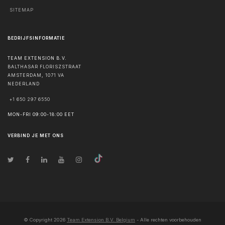
SITEMAP
BEDRIJFSINFORMATIE
TEAM EXTENSION B.V.
BALTHASAR FLORISZSTRAAT
AMSTERDAM
,
1071 VA
NEDERLAND
+1 650 297 6550
MON-FRI 09:00-18:00 EET
VERBIND JE MET ONS
© Copyright
2026
Team Extension B.V. Belgium
- Alle rechten voorbehouden