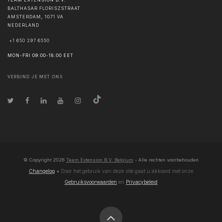
TEAM EXTENSION B.V.
BALTHASAR FLORISZSTRAAT
AMSTERDAM
,
1071 VA
NEDERLAND
+1 650 297 6550
MON-FRI 09:00-18:00 EET
VERBIND JE MET ONS
© Copyright
2026
Team Extension B.V. Belgium
- Alle rechten voorbehouden
Changelog
● Door het gebruik van deze site gaat u akkoord met onze
Gebruiksvoorwaarden
en
Privacybeleid