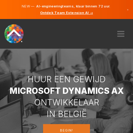
NEW —
AI-engineeringteams, klaar binnen 72 uur.
×
Ontdek Team Extension AI →
Nederla
Duits
Frans
Engels
OVER ONS
EXPERTISE
HOE WERKT HET?
CAREERS
HUUR EEN GEWIJD
INHUREN
MICROSOFT DYNAMICS AX
BELGIË
ONTWIKKELAAR
NL
IN BELGIË
BEGIN
BEGIN!