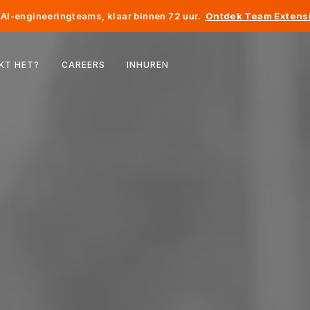
AI-engineeringteams, klaar binnen 72 uur.
Ontdek Team Extensi
België
KT HET?
CAREERS
INHUREN
Frankrijk
Ierland
Nederland
Zwitserland
Verenigde Staten
Bosnië en Herzegovina
Estland
Letland
Moldavië