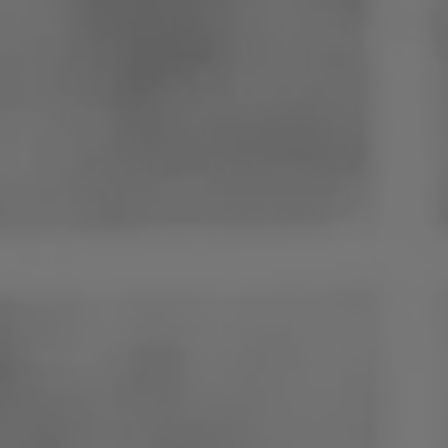
Polen
Slovenië
Vietnam