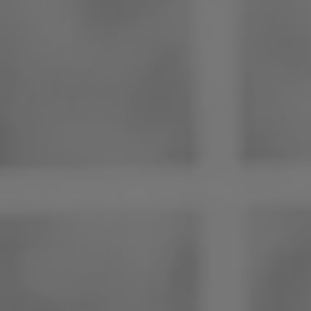
Filipijnen
Servië
Oekraïne