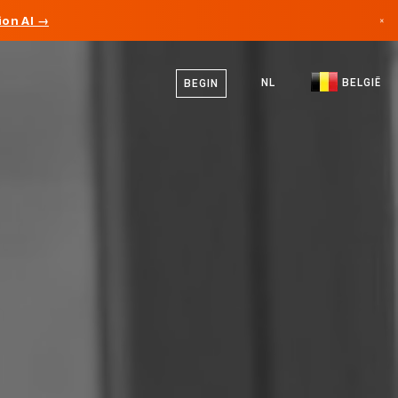
on AI →
×
Nederlands
Canada
Duits
NL
BELGIË
BEGIN
Duitsland
Frans
Liechtenstein
Engels
Noorwegen
Japan
Bulgarije
Kroatië
Litouwen
Montenegro