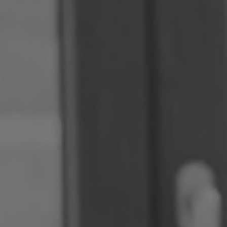
Roemenië
Slowakije