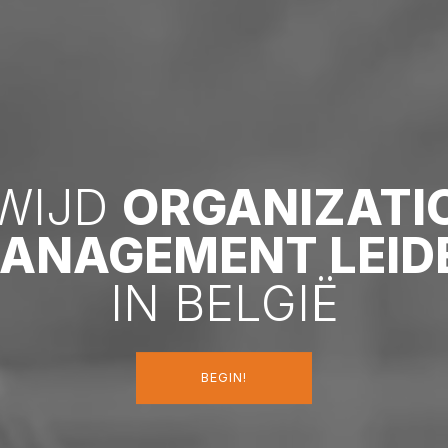
WIJD
ORGANIZATI
ANAGEMENT LEID
IN BELGIË
BEGIN!