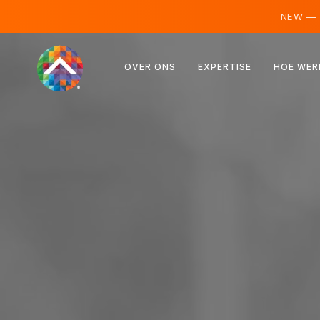
NEW —
Oostenrijk
OVER ONS
EXPERTISE
HOE WER
Finland
IJsland
Luxemburg
Zweden
Verenigd Koninkrijk
Albanië
Tsjechië
Hongarije
Noord-Macedonië