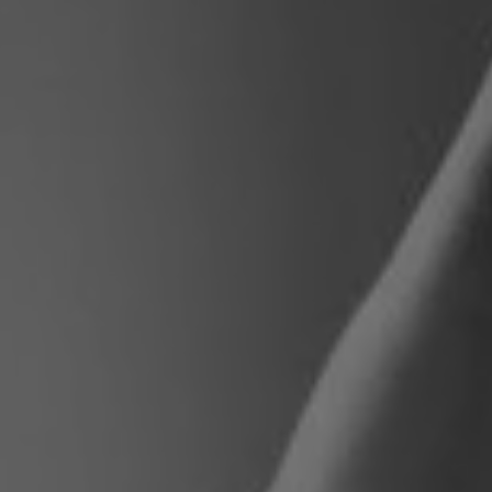
Polen
Slowenien
Vietnam