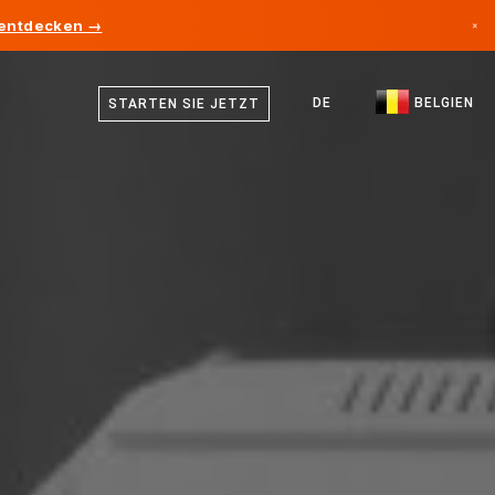
 entdecken →
×
Niederländisch
Kanada
Deutsch
DE
BELGIEN
STARTEN SIE JETZT
Deutschland
Französisch
Liechtenstein
Englisch
Norwegen
Japan
Bulgarien
Kroatien
Litauen
Montenegro