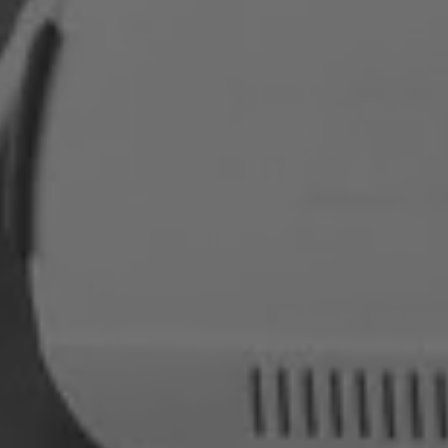
Rumänien
Slowakei