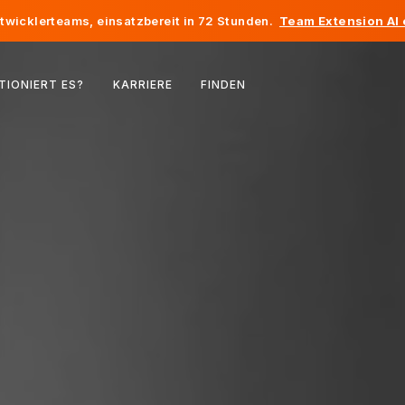
twicklerteams, einsatzbereit in 72 Stunden.
Team Extension AI
Belgien
TIONIERT ES?
KARRIERE
FINDEN
Frankreich
Irland
Niederlande
Schweiz
Vereinigte Staaten
Bosnien und Herzegowina
Estland
Lettland
Republik Moldau