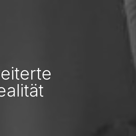
eiterte
ealität