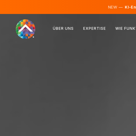
NEW —
KI-En
Österreich
ÜBER UNS
EXPERTISE
WIE FUNK
Finnland
Island
Luxemburg
Schweden
Vereinigtes Königreich
Albanien
Tschechien
Ungarn
Nordmazedonien