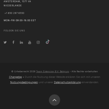
AMSTERDAM
,
1071 VA
NIEDERLANDE
+1 650 297 6550
MON-FRI 09:00-18:00 EET
FOLGEN SIE UNS
© Urheberrecht
2026
Team Extension B.V. Belgium
- Alle Rechte vorbehalten
Changelog
● Durch die Nutzung dieser Website erklären Sie sich mit unseren
Nutzungsbedingungen
und unserer
Datenschutzerklärung
einverstanden.