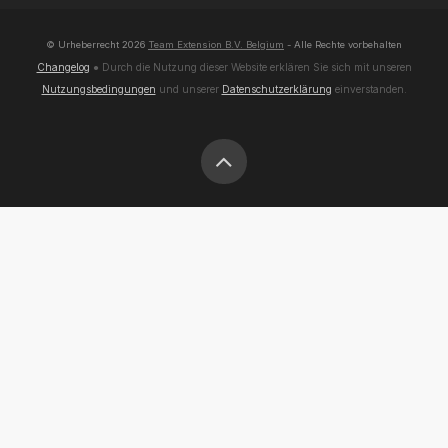
© Urheberrecht
2026
Team Extension B.V. Belgium
- Alle Rechte vorbehalten
Changelog
● Durch die Nutzung dieser Website erklären Sie sich mit unseren
Nutzungsbedingungen
und unserer
Datenschutzerklärung
einverstanden.