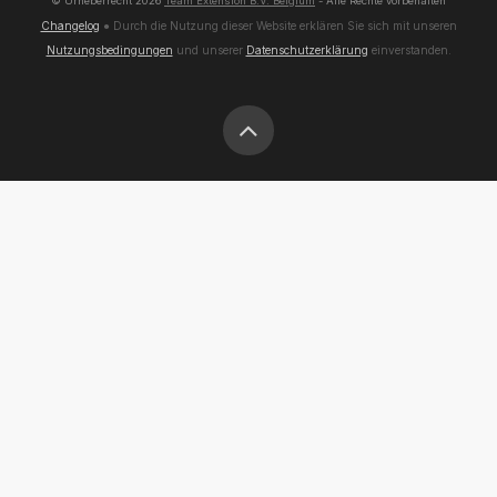
© Urheberrecht
2026
Team Extension B.V. Belgium
- Alle Rechte vorbehalten
Changelog
● Durch die Nutzung dieser Website erklären Sie sich mit unseren
Nutzungsbedingungen
und unserer
Datenschutzerklärung
einverstanden.