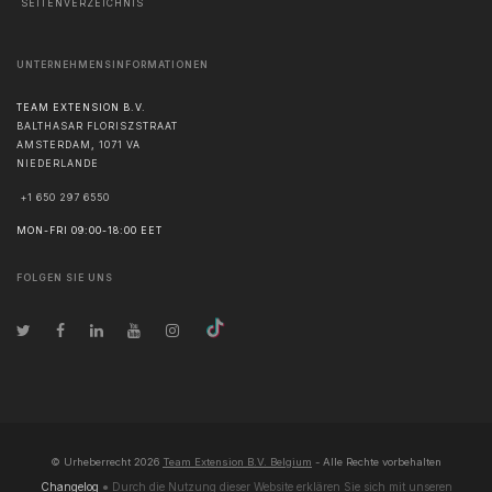
SEITENVERZEICHNIS
UNTERNEHMENSINFORMATIONEN
TEAM EXTENSION B.V.
BALTHASAR FLORISZSTRAAT
AMSTERDAM
,
1071 VA
NIEDERLANDE
+1 650 297 6550
MON-FRI 09:00-18:00 EET
FOLGEN SIE UNS
© Urheberrecht
2026
Team Extension B.V. Belgium
- Alle Rechte vorbehalten
Changelog
● Durch die Nutzung dieser Website erklären Sie sich mit unseren