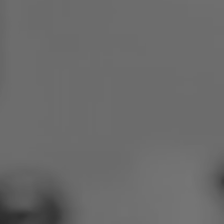
Polen
Slowenien
Vietnam