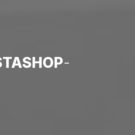
STASHOP
-