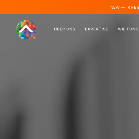
NEW —
KI-En
Österreich
ÜBER UNS
EXPERTISE
WIE FUNK
Finnland
Island
Luxemburg
Schweden
Vereinigtes Königreich
Albanien
Tschechien
Ungarn
Nordmazedonien