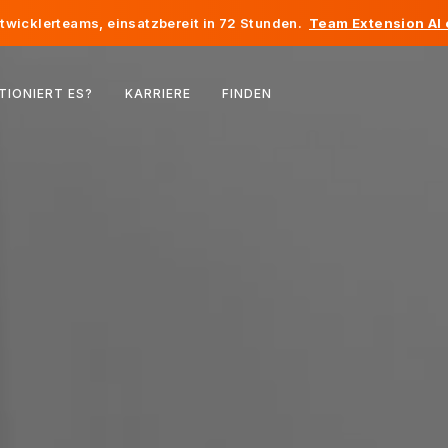
twicklerteams, einsatzbereit in 72 Stunden.
Team Extension AI
Belgien
TIONIERT ES?
KARRIERE
FINDEN
Frankreich
Irland
Niederlande
Schweiz
Vereinigte Staaten
Bosnien und Herzegowina
Estland
Lettland
Republik Moldau