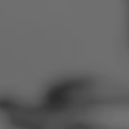
Rumänien
Slowakei