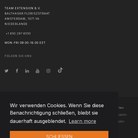
TEAM EXTENSION B.V.
BALTHASAR FLORISZSTRAAT
AMSTERDAM
,
1071 VA
NIEDERLANDE
+1 650 297 6550
MON-FRI 09:00-18:00 EET
FOLGEN SIE UNS
Wir verwenden Cookies. Wenn Sie diese
© Urheberrecht
2026
Team Extension B.V. Belgium
- Alle Rechte vorbehalten
Benachrichtigung schließen, bleibt sie
Changelog
● Durch die Nutzung dieser Website erklären Sie sich mit unseren
dauerhaft ausgeblendet.
Learn more
Nutzungsbedingungen
und unserer
Datenschutzerklärung
einverstanden.
SCHLIESSEN