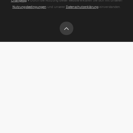
Changelog
● Durch die Nutzung dieser Website erklären Sie sich mit unseren
Nutzungsbedingungen
und unserer
Datenschutzerklärung
einverstanden.