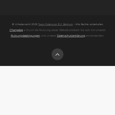
© Urheberrecht
2026
Team Extension B.V. Belgium
- Alle Rechte vorbehalten
Changelog
● Durch die Nutzung dieser Website erklären Sie sich mit unseren
Nutzungsbedingungen
und unserer
Datenschutzerklärung
einverstanden.